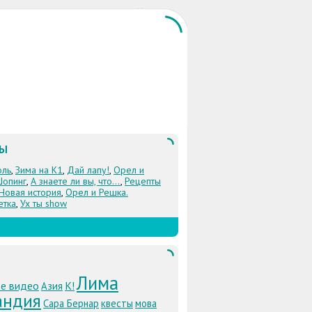
ЛЫ
оль
,
Зима на К1
,
Дай лапу!
,
Орел и
Шопинг
,
А знаете ли вы, что...
,
Рецепты
 Новая история
,
Орел и Решка.
етка
,
Ух ты show
Лима
е видео
К!
Азия
андия
Сара Бернар
квесты
мова