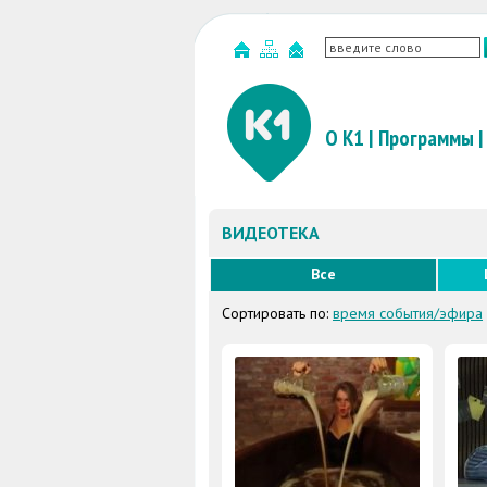
О К1
|
Программы
|
ВИДЕОТЕКА
Все
Сортировать по:
время события/эфира