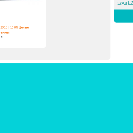
чудо
U2
.2010 | 15:08
Целые
раммы
ал: