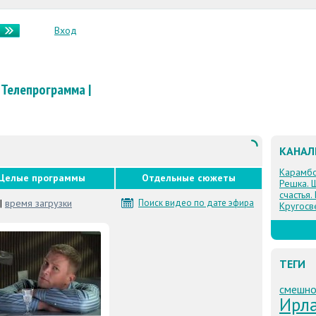
Вход
Телепрограмма
|
КАНА
Карамб
Целые программы
Отдельные сюжеты
Решка. 
счастья.
|
время загрузки
Поиск видео по дате эфира
Кругосв
ТЕГИ
смешно
Ирл