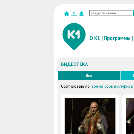
О К1
|
Программы
|
ВИДЕОТЕКА
Все
Сортировать по:
время события/эфира