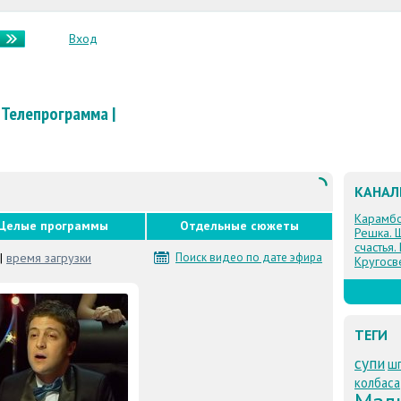
Вход
Телепрограмма
|
КАНА
Карамб
Целые программы
Отдельные сюжеты
Решка. 
счастья.
|
время загрузки
Поиск видео по дате эфира
Кругосв
ТЕГИ
супи
ш
колбаса