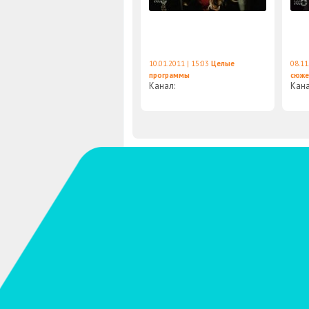
10.01.2011 | 15:03
Целые
08.11
программы
сюж
Канал:
Кан