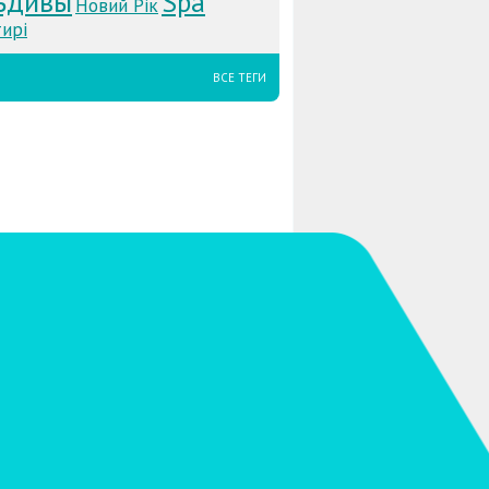
ьдивы
Spa
Новий Рік
ирі
ВСЕ ТЕГИ