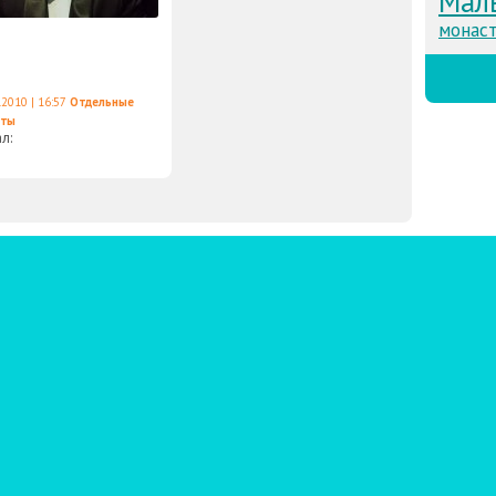
Мал
монаст
.2010 | 16:57
Отдельные
еты
ал: