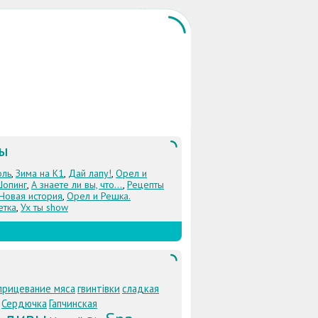
ЛЫ
оль
,
Зима на К1
,
Дай лапу!
,
Орел и
Шопинг
,
А знаете ли вы, что...
,
Рецепты
 Новая история
,
Орел и Решка.
етка
,
Ух ты show
прицевание мяса
гвинтівки
сладкая
Сердючка
Гапчинская