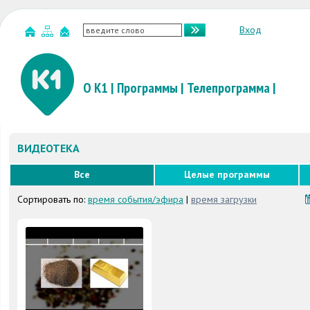
Вход
О К1
|
Программы
|
Телепрограмма
|
ВИДЕОТЕКА
Все
Целые программы
Сортировать по:
время события/эфира
|
время загрузки