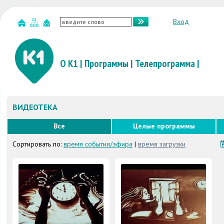
Вход
О К1
|
Программы
|
Телепрограмма
|
ВИДЕОТЕКА
Все
Целые программы
Сортировать по:
время события/эфира
|
время загрузки