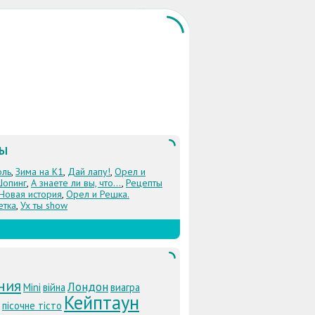
ЛЫ
оль
,
Зима на К1
,
Дай лапу!
,
Орел и
Шопинг
,
А знаете ли вы, что...
,
Рецепты
 Новая история
,
Орел и Решка.
етка
,
Ух ты show
ния
Лондон
Mini
війна
виагра
Кейптаун
пісочне тісто