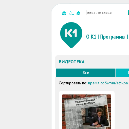
О К1
|
Программы
|
ВИДЕОТЕКА
Все
Сортировать по:
время события/эфира