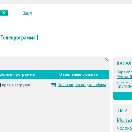
Вход
Телепрограмма
|
КАНА
Карамб
Целые программы
Отдельные сюжеты
Решка. 
счастья.
|
время загрузки
Поиск видео по дате эфира
Кругосв
ТЕГИ
Испа
молоко