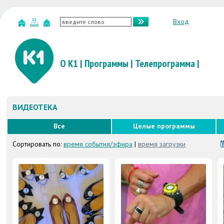
Вход
О К1
|
Программы
|
Телепрограмма
|
ВИДЕОТЕКА
Все
Целые программы
Сортировать по:
время события/эфира
|
время загрузки