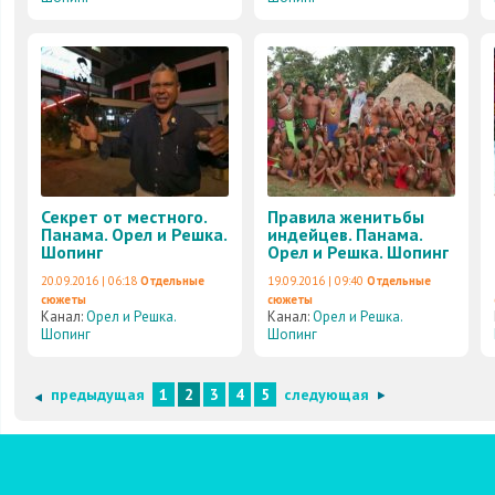
Секрет от местного.
Правила женитьбы
Панама. Орел и Решка.
индейцев. Панама.
Шопинг
Орел и Решка. Шопинг
20.09.2016 | 06:18
Отдельные
19.09.2016 | 09:40
Отдельные
сюжеты
сюжеты
Канал:
Орел и Решка.
Канал:
Орел и Решка.
Шопинг
Шопинг
предыдущая
1
2
3
4
5
следующая