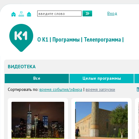
Вход
О К1
|
Программы
|
Телепрограмма
|
ВИДЕОТЕКА
Все
Целые программы
Сортировать по:
время события/эфира
|
время загрузки