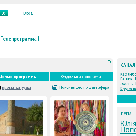
Вход
Телепрограмма
|
КАНА
Карамб
Целые программы
Отдельные сюжеты
Решка. 
счастья.
|
время загрузки
Поиск видео по дате эфира
Кругосв
ТЕГИ
Юлія
Поп