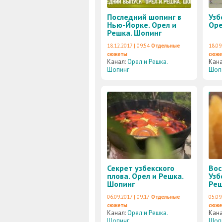
Последний шопинг в
Узб
Нью-Йорке. Орел и
Оре
Решка. Шопинг
18.12.2017 | 09:54
Отдельные
18.09
сюжеты
сюж
Канал:
Орел и Решка.
Кан
Шопинг
Шоп
Секрет узбекского
Вос
плова. Орел и Решка.
Узб
Шопинг
Реш
06.09.2017 | 09:17
Отдельные
05.09
сюжеты
сюж
Канал:
Орел и Решка.
Кан
Шопинг
Шоп