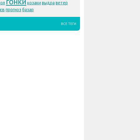
гонки
бол
козаки
выдра
ветер
ьєв
прогноз
базар
ВСЕ ТЕГИ