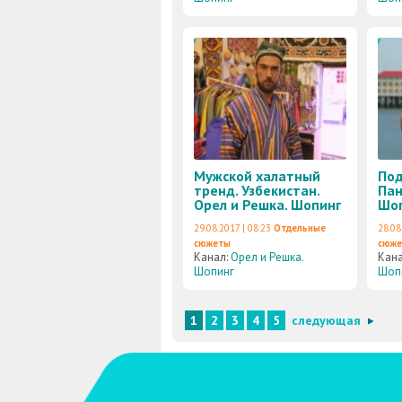
Мужской халатный
Под
тренд. Узбекистан.
Пан
Орел и Решка. Шопинг
Шо
29.08.2017 | 08:23
Отдельные
28.08
сюжеты
сюж
Канал:
Орел и Решка.
Кан
Шопинг
Шоп
1
2
3
4
5
следующая