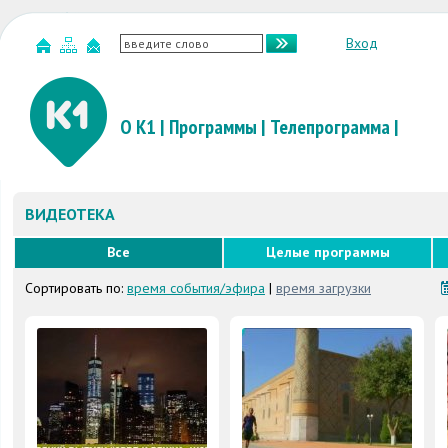
Вход
О К1
|
Программы
|
Телепрограмма
|
ВИДЕОТЕКА
Все
Целые программы
Сортировать по:
время события/эфира
|
время загрузки