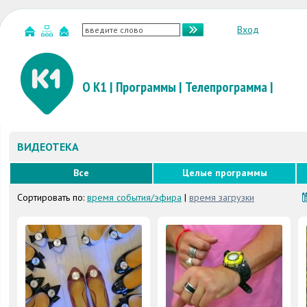
Вход
О К1
|
Программы
|
Телепрограмма
|
ВИДЕОТЕКА
Все
Целые программы
Сортировать по:
время события/эфира
|
время загрузки