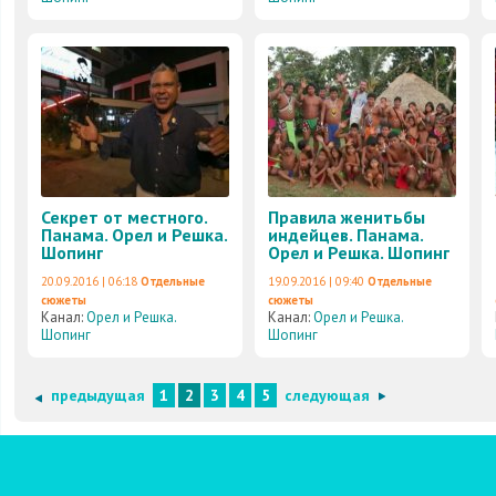
Секрет от местного.
Правила женитьбы
Панама. Орел и Решка.
индейцев. Панама.
Шопинг
Орел и Решка. Шопинг
20.09.2016 | 06:18
Отдельные
19.09.2016 | 09:40
Отдельные
сюжеты
сюжеты
Канал:
Орел и Решка.
Канал:
Орел и Решка.
Шопинг
Шопинг
предыдущая
1
2
3
4
5
следующая