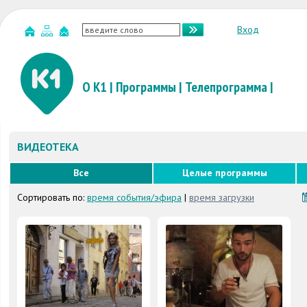
Вход
О К1
|
Программы
|
Телепрограмма
|
ВИДЕОТЕКА
Все
Целые программы
Сортировать по:
время события/эфира
|
время загрузки