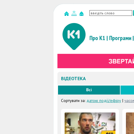
Про К1
|
Програми
|
ВІДЕОТЕКА
Всі
Сортувати за:
датою події/ефіру
|
часо