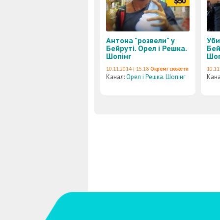
Антона "розвели" у
Уби
Бейруті. Орел і Решка.
Бей
Шопінг
Шоп
10.11.2014 | 15:18
Окремі сюжети
10.11
Канал:
Орел і Решка. Шопінг
Кан