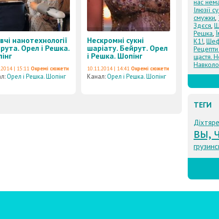
нас нем
Ілюзії с
смужки
,
Здєся
,
Щ
Решка
,
вчі нанотехнології
Нескромні сукні
К1!
,
Шеф
рута. Орел і Решка.
шаріату. Бейрут. Орел
Рецепти
інг
і Решка. Шопінг
щастя. Н
Навколо
.2014 | 15:11
Окремі сюжети
10.11.2014 | 14:41
Окремі сюжети
ал:
Орел і Решка. Шопінг
Канал:
Орел і Решка. Шопінг
ТЕГИ
Діхтяр
вы, ч
грузинс