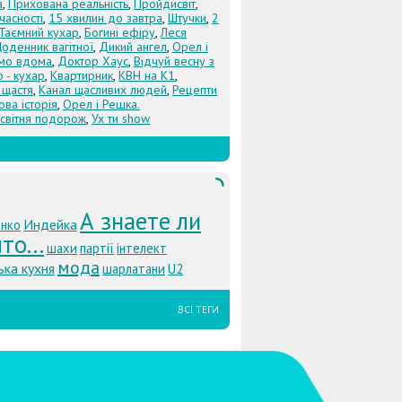
а
,
Прихована реальність
,
Пройдисвіт
,
учасності
,
15 хвилин до завтра
,
Штучки
,
2
Таємний кухар
,
Богині ефіру
,
Леся
оденник вагітної
,
Дикий ангел
,
Орел і
Їмо вдома
,
Доктор Хаус
,
Відчуй весну з
 - кухар
,
Квартирник
,
КВН на К1
,
 щастя
,
Канал щасливих людей
,
Рецепти
ова історія
,
Орел і Решка.
світня подорож
,
Ух ти show
А знаете ли
Индейка
енко
то...
шахи
партії
інтелект
мода
ька кухня
шарлатани
U2
ВСІ ТЕГИ