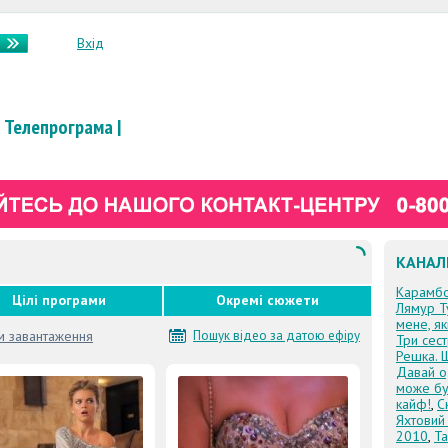
Вхід
Телепрограма
|
КАНАЛ
Карамб
Цілі програми
Окремі сюжети
Лямур Т
мене, я
м завантаження
Пошук відео за датою ефіру
Три сес
Решка. 
Давай о
може бу
кайф!
,
С
Яхтовий
2010
,
Та