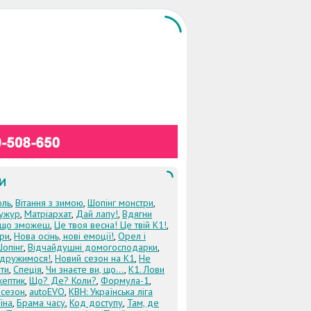
И
оль
,
Вітання з зимою
,
Шопінг монстри
,
ужур
,
Матріархат
,
Дай лапу!
,
Вдягни
кщо зможеш
,
Це твоя весна! Це твій К1!
,
три
,
Нова осінь, нові емоції!
,
Орел і
Шопінг
,
Відчайдушні домогосподарки
,
дружимося!
,
Новий сезон на К1
,
Не
ти
,
Спеція
,
Чи знаєте ви, що...
,
К1. Лови
кептик
,
Що? Де? Коли?
,
Формула-1
,
 сезон
,
autoEVO
,
КВН: Українська ліга
їна
,
Брама часу
,
Код доступу
,
Там, де