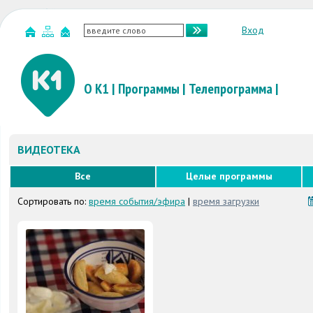
Вход
О К1
|
Программы
|
Телепрограмма
|
ВИДЕОТЕКА
Все
Целые программы
Сортировать по:
время события/эфира
|
время загрузки