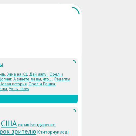
ЛЫ
оль
,
Зима на К1
,
Дай лапу!
,
Орел и
Шопинг
,
А знаете ли вы, что...
,
Рецепты
 Новая история
,
Орел и Решка.
етка
,
Ух ты show
США
Бондаренко
екран
рок зрителю
Ктиторчук
леді