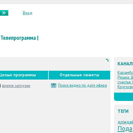
Вход
Телепрограмма
|
КАНА
Карамб
Целые программы
Отдельные сюжеты
Решка. 
счастья.
|
время загрузки
Поиск видео по дате эфира
Кругосв
ТЕГИ
дріжджі
Пода