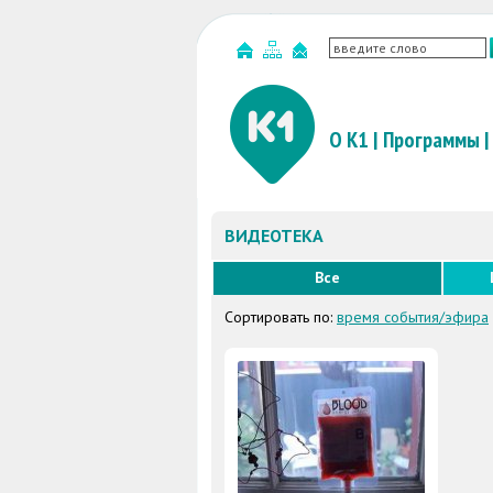
О К1
|
Программы
|
ВИДЕОТЕКА
Все
Сортировать по:
время события/эфира