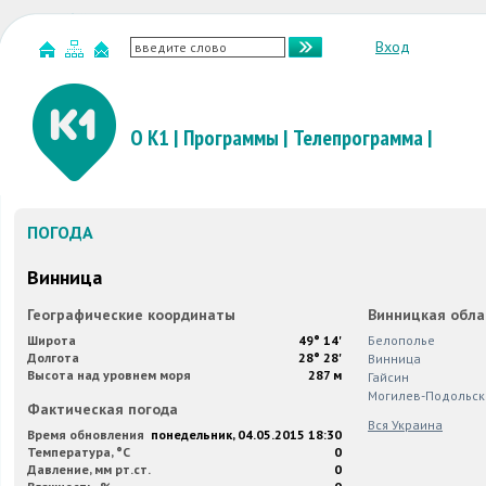
Вход
О К1
|
Программы
|
Телепрограмма
|
ПОГОДА
Винница
Географические координаты
Винницкая обла
Широта
49° 14'
Белополье
Долгота
28° 28'
Винница
Высота над уровнем моря
287 м
Гайсин
Могилев-Подольск
Фактическая погода
Вся Украина
Время обновления
понедельник, 04.05.2015 18:30
Температура, °C
0
Давление, мм рт.ст.
0