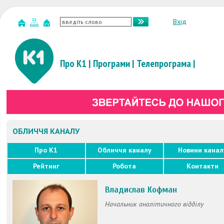
Вхід
Про К1
|
Програми
|
Телепрограма
|
ОБЛИЧЧЯ КАНАЛУ
Про K1
Обличчя каналу
Новини канал
Рейтинг
Робота
Контакти
Владислав Кофман
Начальник аналітичного відділу