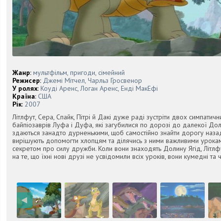
Жанр
:
мультфільм, пригоди, сімейний
Режисер
:
Джемі Мітчел, Чарльз Гросвенор
У ролях
:
Коуді Аренс, Логан Аренс, Енді МакЕфі
Країна
:
США
Рік
:
2007
Літлфут, Сера, Спайк, Пітрі й Дакі дуже раді зустріти двох симпатич
байпіозаврів Луфа і Дуфа, які загубилися по дорозі до далекої Дол
здаються занадто дурненькими, щоб самостійно знайти дорогу назад,
вирішують допомогти хлопцям та ділячись з ними важливими уроками
секретом про силу дружби. Коли вони знаходять Долину Ягід, Літл
на те, що їхні нові друзі не усвідомили всіх уроків, вони кумедні та