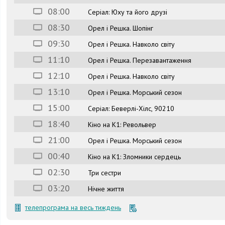
08:00
Серіал: Юху та його друзі
08:30
Орел і Решка. Шопінг
09:30
Орел і Решка. Навколо світу
11:10
Орел і Решка. Перезавантаження
12:10
Орел і Решка. Навколо світу
13:10
Орел і Решка. Морський сезон
15:00
Серіал: Беверлі-Хілс, 90210
18:40
Кіно на К1: Револьвер
21:00
Орел і Решка. Морський сезон
00:40
Кіно на К1: Зломники сердець
02:30
Три сестри
03:20
Нічне життя
телепрограма на весь тиждень