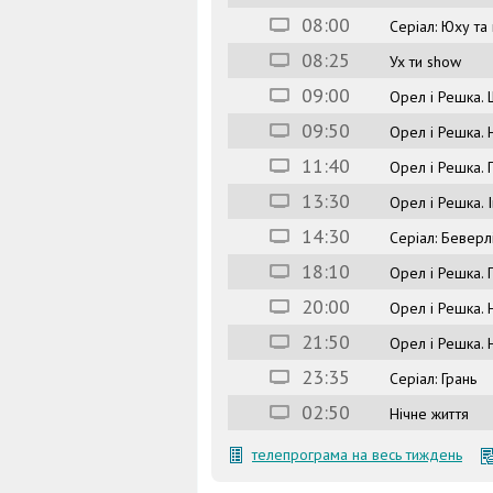
08:00
Серіал: Юху та
08:25
Ух ти show
09:00
Орел і Решка. 
09:50
Орел і Решка. 
11:40
Орел і Решка.
13:30
Орел і Решка. 
14:30
Серіал: Беверл
18:10
Орел і Решка.
20:00
Орел і Решка. 
21:50
Орел і Решка. 
23:35
Серіал: Грань
02:50
Нічне життя
телепрограма на весь тиждень