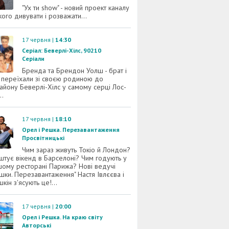
"Ух ти show" - новий проект каналу
якого дивувати і розважати...
17 червня |
14:30
Серіал: Беверлі-Хілс, 90210
Серіали
Бренда та Брендон Уолш - брат і
кі переїхали зі своєю родиною до
району Беверлі-Хілс у самому серці Лос-
..
17 червня |
18:10
Орел і Решка. Перезавантаження
Просвітницькі
Чим зараз живуть Токіо й Лондон?
оштує вікенд в Барселоні? Чим годують у
ому ресторані Парижа? Нові ведучі
шки. Перезавантаження" Настя Івлєєва і
кін з'ясують це!...
17 червня |
20:00
Орел і Решка. На краю світу
Авторські