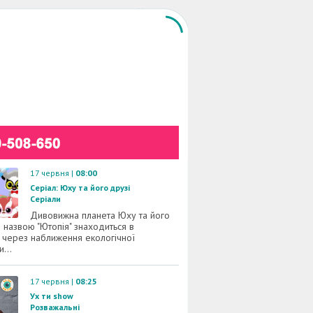
17 червня |
08:00
Серіал: Юху та його друзі
Серіали
Дивовижна планета Юху та його
д назвою "Ютопія" знаходиться в
 через наближення екологічної
...
17 червня |
08:25
Ух ти show
Розважальні