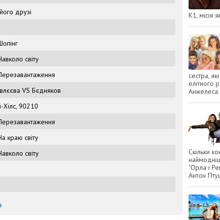
 його друзі
К1, місія 
Шопінг
Навколо світу
 Перезавантаження
сестра, я
елітного 
Івлєєва VS Бєдняков
Анжелеса.
і-Хілс, 90210
 Перезавантаження
На краю світу
Скільки к
Навколо світу
наймодніш
"Орла і Ре
Антон Птуш