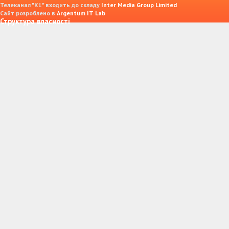
Телеканал "К1" входить до складу
Inter Media Group Limited
Сайт розроблено в
Argentum IT Lab
Структура власності