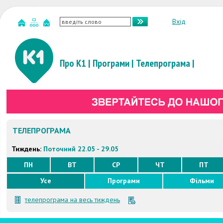
Вхід
Про К1
|
Програми
|
Телепрограма
|
ТЕЛЕПРОГРАМА
Тиждень:
Поточний 22.05 - 29.05
ПН
ВТ
СР
ЧТ
ПТ
Усе
Програми
Фільми
телепрограма на весь тиждень