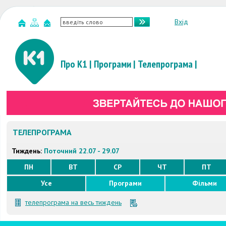
Вхід
Про К1
|
Програми
|
Телепрограма
|
ТЕЛЕПРОГРАМА
Тиждень:
Поточний 22.07 - 29.07
ПН
ВТ
СР
ЧТ
ПТ
Усе
Програми
Фільми
телепрограма на весь тиждень