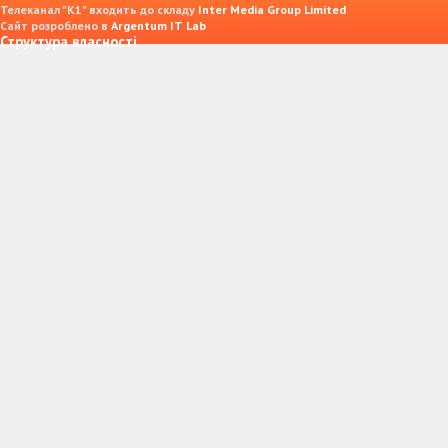
Телеканал "К1" входить до складу
Inter Media Group Limited
Сайт розроблено в
Argentum IT Lab
Структура власності