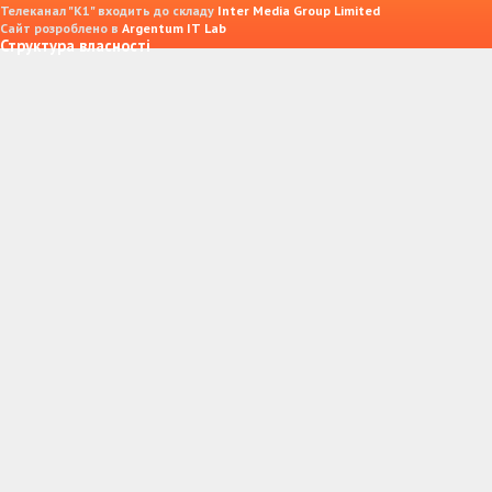
Телеканал "К1" входить до складу
Inter Media Group Limited
Сайт розроблено в
Argentum IT Lab
Структура власності