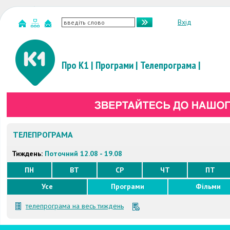
Вхід
Про К1
|
Програми
|
Телепрограма
|
ТЕЛЕПРОГРАМА
Тиждень:
Поточний 12.08 - 19.08
ПН
ВТ
СР
ЧТ
ПТ
Усе
Програми
Фільми
телепрограма на весь тиждень