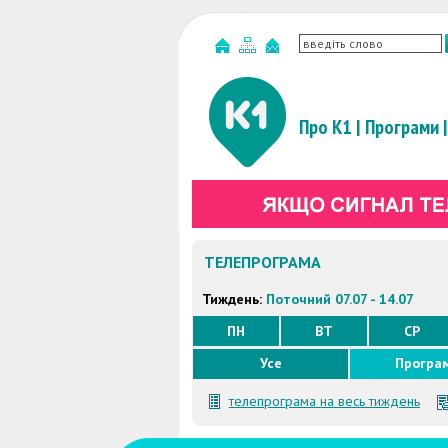
Про К1
|
Програми
|
ТЕЛЕПРОГРАМА
Тиждень:
Поточний 07.07 - 14.07
ПН
ВТ
СР
Усе
Програ
телепрограма на весь тиждень