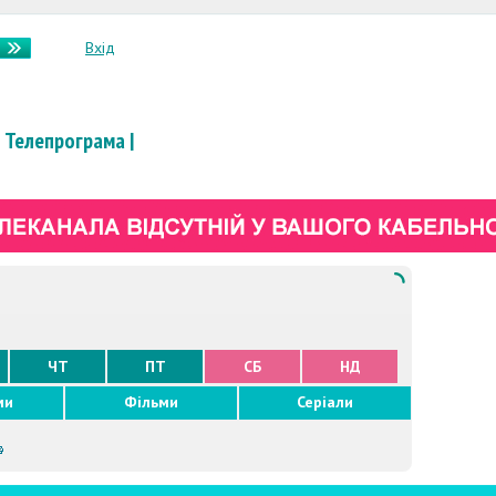
Вхід
Телепрограма
|
ЧТ
ПТ
СБ
НД
ми
Фільми
Серіали