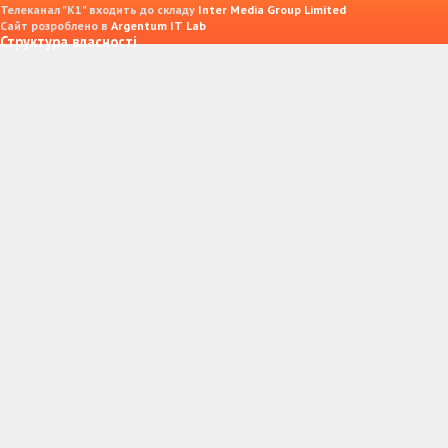
Телеканал "К1" входить до складу
Inter Media Group Limited
Сайт розроблено в
Argentum IT Lab
Структура власності