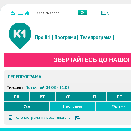
Вхід
Про К1
|
Програми
|
Телепрограма
|
ТЕЛЕПРОГРАМА
Тиждень:
Поточний 04.08 - 11.08
ПН
ВТ
СР
ЧТ
ПТ
Усе
Програми
Фільми
телепрограма на весь тиждень