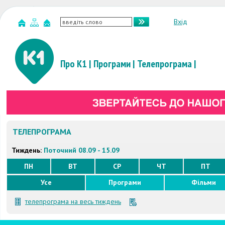
Вхід
Про К1
|
Програми
|
Телепрограма
|
ТЕЛЕПРОГРАМА
Тиждень:
Поточний 08.09 - 15.09
ПН
ВТ
СР
ЧТ
ПТ
Усе
Програми
Фільми
телепрограма на весь тиждень