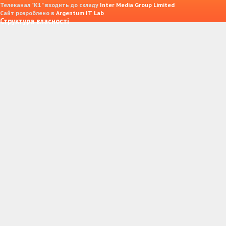
Телеканал "К1" входить до складу
Inter Media Group Limited
Сайт розроблено в
Argentum IT Lab
Структура власності