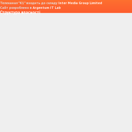
Телеканал "К1" входить до складу
Inter Media Group Limited
Сайт розроблено в
Argentum IT Lab
Структура власності