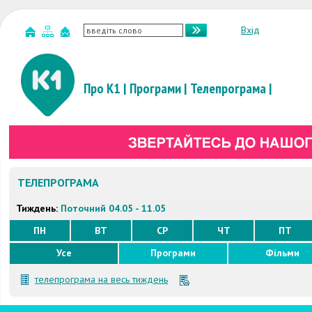
Вхід
Про К1
|
Програми
|
Телепрограма
|
ТЕЛЕПРОГРАМА
Тиждень:
Поточний 04.05 - 11.05
ПН
ВТ
СР
ЧТ
ПТ
Усе
Програми
Фільми
телепрограма на весь тиждень