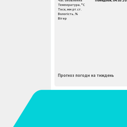
Час оновлення
Понеділок, 04.05.20
Температура, °C
Тиск, мм рт.ст.
Вологість, %
Вітер
Прогноз погоди на тиждень