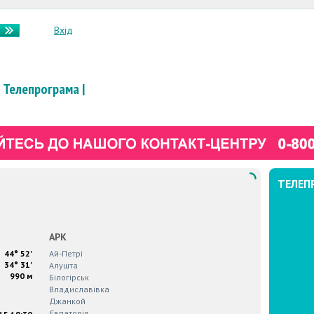
Вхід
Телепрограма
|
ТЕЛЕП
АРК
44° 52'
Ай-Петрi
34° 31'
Алушта
990 м
Бiлогiрськ
Владиславiвка
Джанкой
Євпаторiя