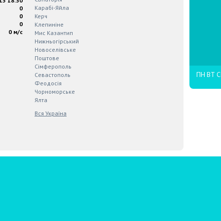
15 18:30
Карабi-Яйла
0
0
Керч
0
Клепинiне
0 м/с
Мис Казантип
Нижньогiрський
Новоселiвське
Поштове
Сiмферополь
ПН
ВТ
С
Севастополь
Феодосiя
Чорноморське
Ялта
Вся Україна