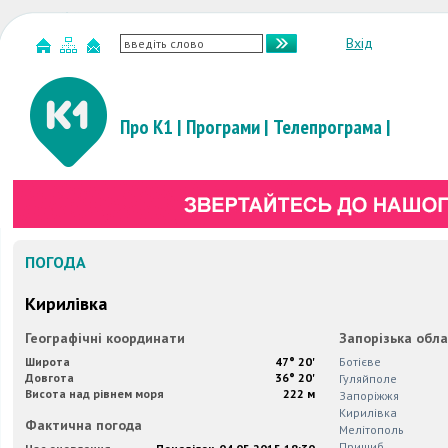
Вхід
Про К1
|
Програми
|
Телепрограма
|
ПОГОДА
Кирилiвка
Географічні координати
Запорізька обл
Широта
47° 20'
Ботiєве
Довгота
36° 20'
Гуляйполе
Висота над рівнем моря
222 м
Запорiжжя
Кирилiвка
Фактична погода
Мелiтополь
Пришиб