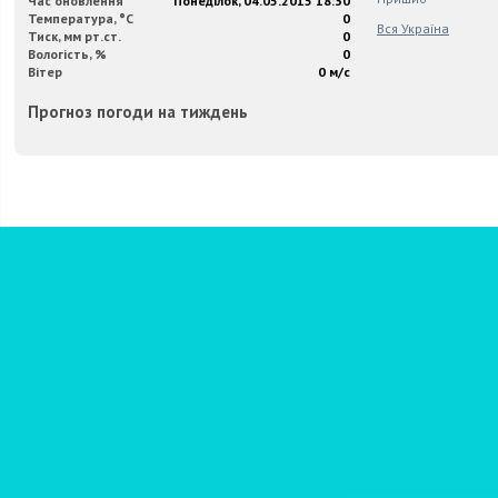
Час оновлення
Понеділок, 04.05.2015 18:30
Температура, °C
0
Вся Україна
Тиск, мм рт.ст.
0
Вологість, %
0
Вітер
0 м/с
Прогноз погоди на тиждень