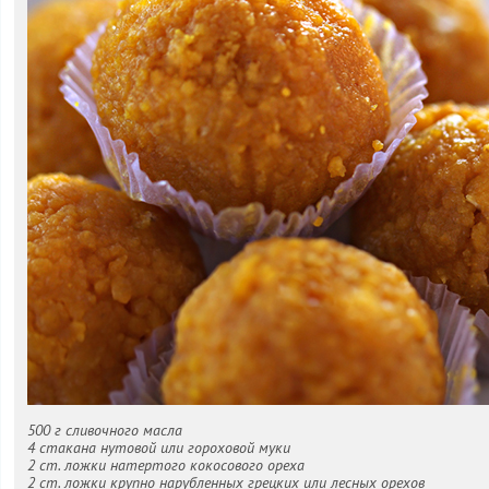
500 г сливочного масла
4 стакана нутовой или гороховой муки
2 ст. ложки натертого кокосового ореха
2 ст. ложки крупно нарубленных грецких или лесных орехов