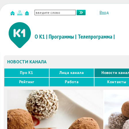
Вход
О К1
|
Программы
|
Телепрограмма
|
НОВОСТИ КАНАЛА
Про K1
Лица канала
Новости кана
Рейтинг
Работа
Контакты