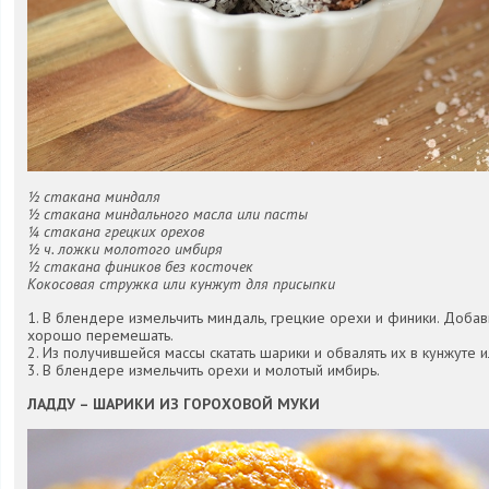
½ стакана миндаля
½ стакана миндального масла или пасты
¼ стакана грецких орехов
½ ч. ложки молотого имбиря
½ стакана фиников без косточек
Кокосовая стружка или кунжут для присыпки
1. В блендере измельчить миндаль, грецкие орехи и финики. Добави
хорошо перемешать.
2. Из получившейся массы скатать шарики и обвалять их в кунжуте 
3. В блендере измельчить орехи и молотый имбирь.
ЛАДДУ – ШАРИКИ ИЗ ГОРОХОВОЙ МУКИ