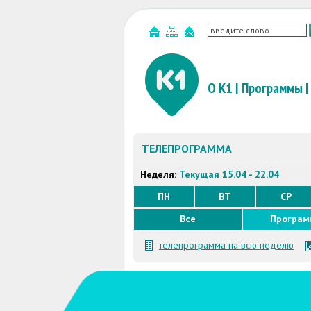
О К1
|
Программы
|
ТЕЛЕПРОГРАММА
Неделя:
Текущая 15.04 - 22.04
ПН
ВТ
СР
Все
Програ
телепрограмма на всю неделю