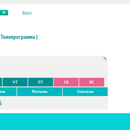
Вход
Телепрограмма
|
ЧТ
ПТ
СБ
ВС
ммы
Фильмы
Сериалы