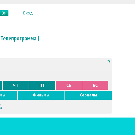
Вход
Телепрограмма
|
ЧТ
ПТ
СБ
ВС
ммы
Фильмы
Сериалы