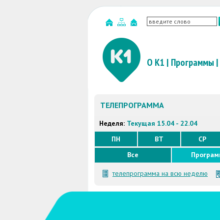
О К1
|
Программы
|
ТЕЛЕПРОГРАММА
Неделя:
Текущая 15.04 - 22.04
ПН
ВТ
СР
Все
Програ
телепрограмма на всю неделю