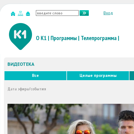
Вход
О К1
|
Программы
|
Телепрограмма
|
ВИДЕОТЕКА
Все
Целые программы
Дата эфира/события