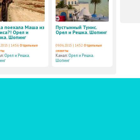
а поехала Маша из
Пустынный Тунис.
иса?! Орел и
Орел и Решка. Шопинг
ка. Шопинг
.2015 | 14:56
Отдельные
09.06.2015 | 14:52
Отдельные
еты
сюжеты
ал:
Орел и Решка.
Канал:
Орел и Решка.
инг
Шопинг