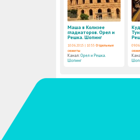
Маша в Колизее
Куд
гладиаторов. Орел и
Тун
Решка. Шопинг
Реш
10.06.2015 | 10:55
Отдельные
09.06
сюжеты
сюж
Канал:
Орел и Решка.
Кан
Шопинг
Шоп