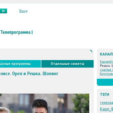
Вход
Телепрограмма
|
КАНА
Карамб
Целые программы
Отдельные сюжеты
Решка. 
счастья.
нисе. Орел и Решка. Шопинг
Кругосв
ТЕГИ
телесв
Карл_