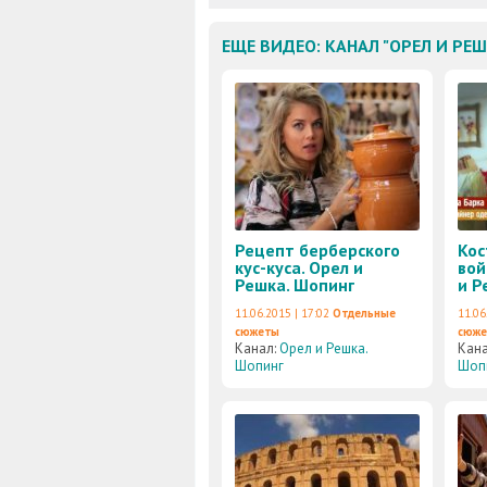
ЕЩЕ ВИДЕО: КАНАЛ "ОРЕЛ И РЕ
Рецепт берберского
Кос
кус-куса. Орел и
вой
Решка. Шопинг
и Р
11.06.2015 | 17:02
Отдельные
11.06
сюжеты
сюж
Канал:
Орел и Решка.
Кан
Шопинг
Шоп