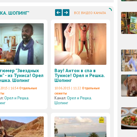
ШКА. ШОПИНГ"
ВСЕ ВИДЕО КАНАЛА
тюмер "Звездных
Вау! Антон в спа в
н" - из Туниса! Орел
Тунисе! Орел и Решка.
ешка. Шопинг
Шопинг
.2015 | 16:54
Отдельные
10.06.2015 | 11:22
Отдельные
еты
сюжеты
ал:
Орел и Решка.
Канал:
Орел и Решка.
инг
Шопинг