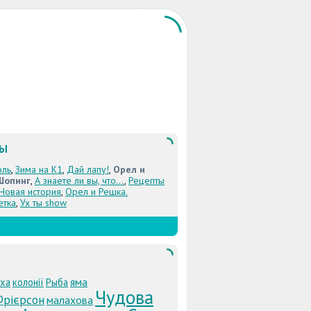
ЛЫ
оль
,
Зима на К1
,
Дай лапу!
,
Орел и
Шопинг
,
А знаете ли вы, что...
,
Рецепты
 Новая история
,
Орел и Решка.
етка
,
Ух ты show
яма
аха
колонії
Рыба
Чудова
Фрієрсон
малахова