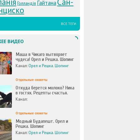
анія
Сан-
Гайтана
Голландія
нциско
ВСЕ ТЕГИ
ЕЕ ВИДЕО
Маша в Чикаго вытворяет
чудеса! Орел и Решка. Шопинг
Канал:
Орел и Решка. Шопинг
Отдельные сюжеты
Откуда берется молоко? Ника
в гостях. Рецепты счастья.
Канал:
Отдельные сюжеты
Модный Будапешт. Орел и
Решка. Шопинг
Канал:
Орел и Решка. Шопинг