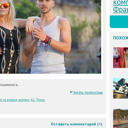
комп
Фра
ПОХОЖ
осьминога..
Читать полностью
л та решка, шопінг
,
К1
,
Тунис
Оставить комментарий (
+
)