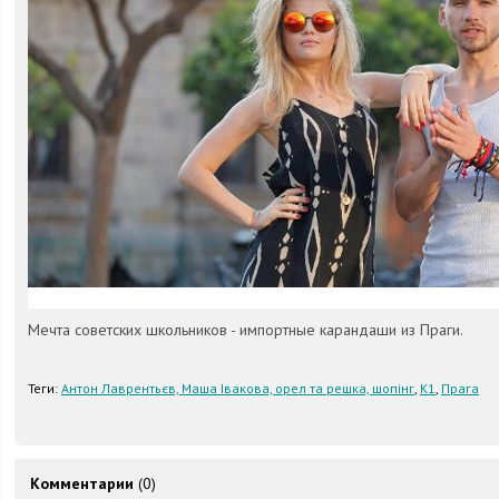
Мечта советских школьников - импортные карандаши из Праги.
Теги:
Антон Лаврентьєв, Маша Івакова, орел та решка, шопінг
,
К1
,
Прага
Комментарии
(0)