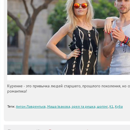
Курение - это привычка людей старшего, прошлого поколения, но си
романтика!
Теги:
Антон Лаврентьєв, Маша Івакова, орел та решка, шопінг
,
К1
,
Куба