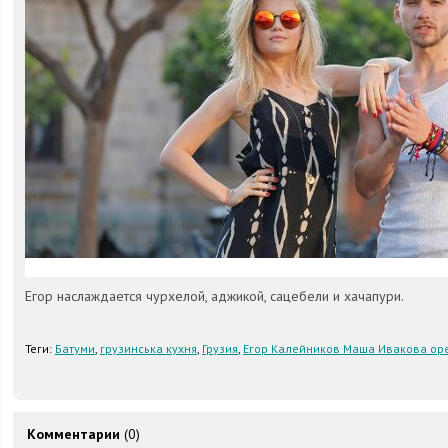
Егор наслаждается чурхелой, аджикой, сацебели и хачапури.
Теги:
Батуми
,
грузинська кухня
,
Грузия
,
Егор Калейников Маша Ивакова ор
Комментарии
(0)