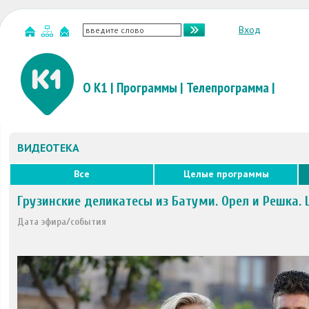
Вход
О К1
|
Программы
|
Телепрограмма
|
ВИДЕОТЕКА
Все
Целые программы
Грузинские деликатесы из Батуми. Орел и Решка.
Дата эфира/события