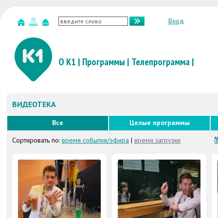
Вход
О К1
|
Программы
|
Телепрограмма
|
ВИДЕОТЕКА
Все
Целые программы
Сортировать по:
время события/эфира
|
время загрузки