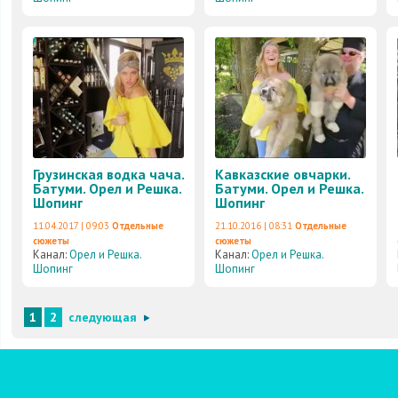
Грузинская водка чача.
Кавказские овчарки.
Батуми. Орел и Решка.
Батуми. Орел и Решка.
Шопинг
Шопинг
11.04.2017 | 09:03
Отдельные
21.10.2016 | 08:31
Отдельные
сюжеты
сюжеты
Канал:
Орел и Решка.
Канал:
Орел и Решка.
Шопинг
Шопинг
1
2
следующая