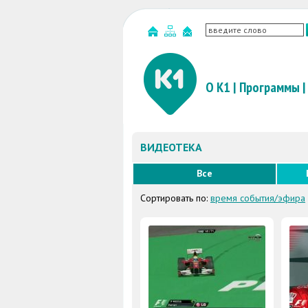
О К1
|
Программы
|
ВИДЕОТЕКА
Все
Сортировать по:
время события/эфира