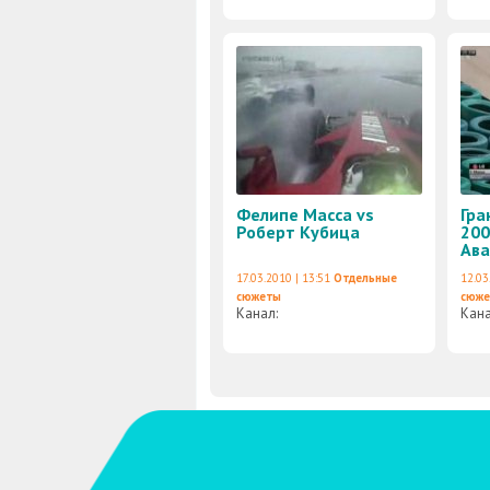
Фелипе Масса vs
Гра
Роберт Кубица
200
Ава
17.03.2010 | 13:51
Отдельные
12.03
сюжеты
сюж
Канал:
Кан