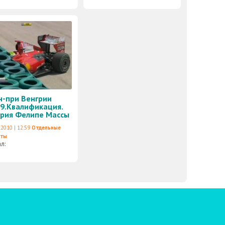
н-при Венгрии
9.Квалификация.
рия Фелипе Массы
.2010 | 12:59
Отдельные
еты
ал: