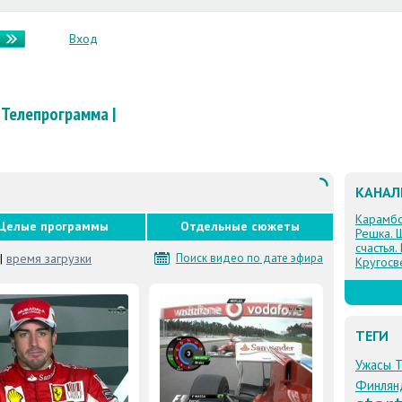
Вход
Телепрограмма
|
КАНА
Карамб
Целые программы
Отдельные сюжеты
Решка. 
счастья.
|
время загрузки
Поиск видео по дате эфира
Кругосв
ТЕГИ
Ужасы 
Финлян