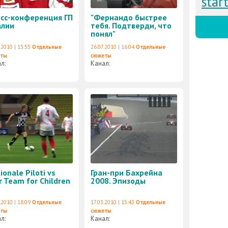
star
сс-конференция ГП
"Фернандо быстрее
алии
тебя. Подтверди, что
понял"
.2010 | 15:55
Отдельные
26.07.2010 | 16:04
Отдельные
еты
сюжеты
ал:
Канал:
ionale Piloti vs
Гран-при Бахрейна
r Team for Children
2008. Эпизоды
.2010 | 18:09
Отдельные
17.03.2010 | 15:43
Отдельные
еты
сюжеты
ал:
Канал: