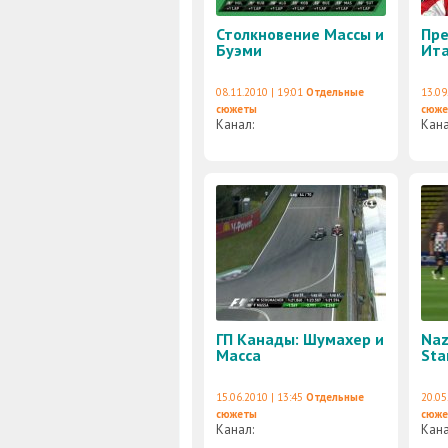
Столкновение Массы и
Пре
Буэми
Ит
08.11.2010 | 19:01
Отдельные
13.09
сюжеты
сюж
Канал:
Кан
ГП Канады: Шумахер и
Naz
Масса
Sta
15.06.2010 | 13:45
Отдельные
20.05
сюжеты
сюж
Канал:
Кан