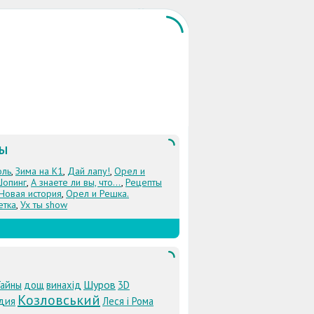
ЛЫ
оль
,
Зима на К1
,
Дай лапу!
,
Орел и
Шопинг
,
А знаете ли вы, что...
,
Рецепты
 Новая история
,
Орел и Решка.
етка
,
Ух ты show
Шуров
Тайны
дощ
винахід
3D
Козловський
дия
Леся і Рома