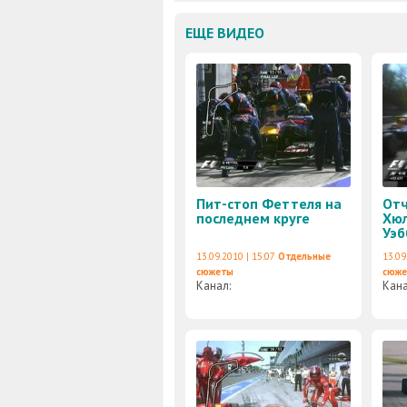
ЕЩЕ ВИДЕО
Пит-стоп Феттеля на
Отч
последнем круге
Хюл
Уэб
13.09.2010 | 15:07
Отдельные
13.09
сюжеты
сюж
Канал:
Кан