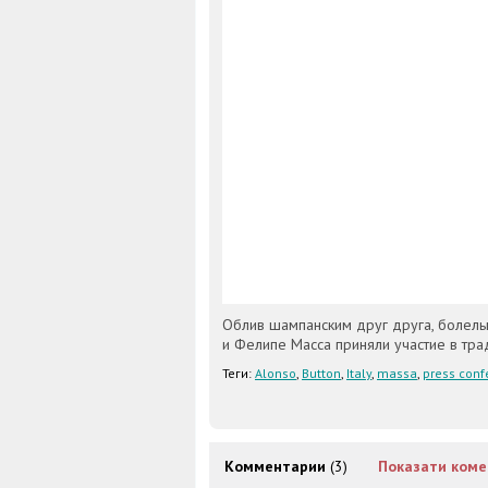
Облив шампанским друг друга, болель
и Фелипе Масса приняли участие в тр
Теги:
Alonso
,
Button
,
Italy
,
massa
,
press conf
Комментарии
(3)
Показати коме