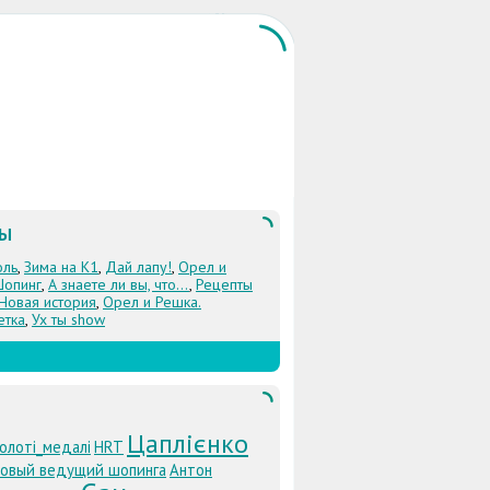
ЛЫ
оль
,
Зима на К1
,
Дай лапу!
,
Орел и
Шопинг
,
А знаете ли вы, что...
,
Рецепты
 Новая история
,
Орел и Решка.
етка
,
Ух ты show
Цаплієнко
олоті_медалі
HRT
новый ведущий шопинга
Антон