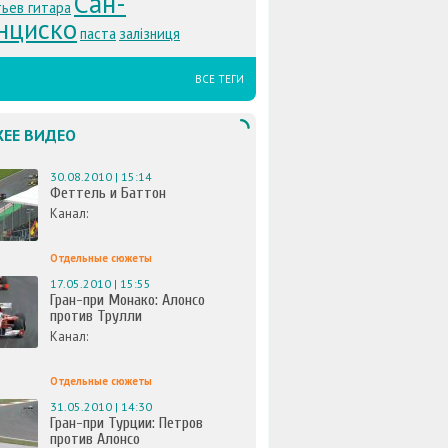
Сан-
ьев гитара
нциско
паста
залізниця
ВСЕ ТЕГИ
ЕЕ ВИДЕО
30.08.2010 | 15:14
Феттель и Баттон
Канал:
Отдельные сюжеты
17.05.2010 | 15:55
Гран-при Монако: Алонсо
против Трулли
Канал:
Отдельные сюжеты
31.05.2010 | 14:30
Гран-при Турции: Петров
против Алонсо