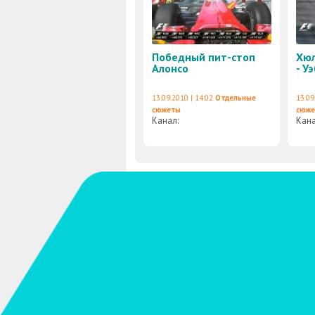
Победный пит-стоп
Хюл
Алонсо
- У
13.09.2010 | 14:02
Отдельные
13.09
сюжеты
сюж
Канал:
Кан