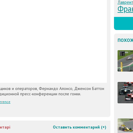
Лаврент
Фра
ПОХОЖ
щиков и операторов, Фернандо Алонсо, Дженсон Баттон
адиционной пресс-конференции после гонки.
erence
нтарі
Оставить комментарий (
+
)