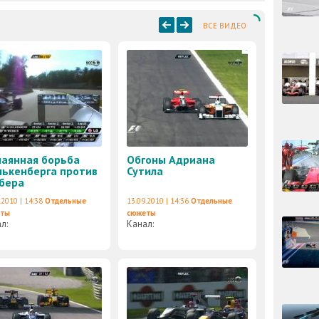
ВСЕ ВИДЕО
аянная борьба
Обгоны Адриана
ькенберга против
Сутила
бера
.2010 | 14:38
Отдельные
13.09.2010 | 14:36
Отдельные
еты
сюжеты
ал:
Канал: