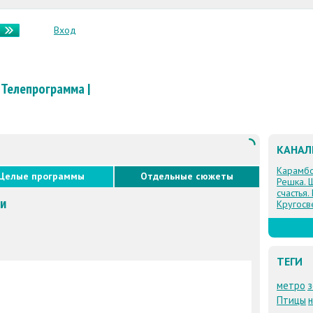
Вход
Телепрограмма
|
КАНА
Карамб
Целые программы
Отдельные сюжеты
Решка. 
счастья.
ии
Кругосв
ТЕГИ
метро
з
Птицы