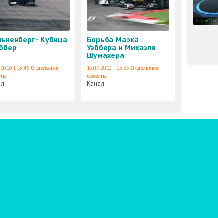
ькенберг - Кубица
Борьба Марка
эббер
Уэббера и Михаэля
Шумахера
.2010 | 13:46
Отдельные
13.09.2010 | 13:26
Отдельные
еты
сюжеты
ал:
Канал: