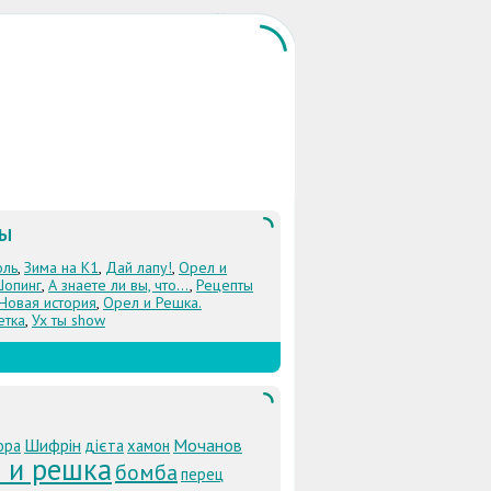
ЛЫ
оль
,
Зима на К1
,
Дай лапу!
,
Орел и
Шопинг
,
А знаете ли вы, что...
,
Рецепты
 Новая история
,
Орел и Решка.
етка
,
Ух ты show
Шифрін
Мочанов
ора
дієта
хамон
 и решка
бомба
перец