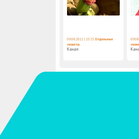
09.08.2011 | 15:23
Отдельные
09.08
сюжеты
сюж
Канал:
Кан