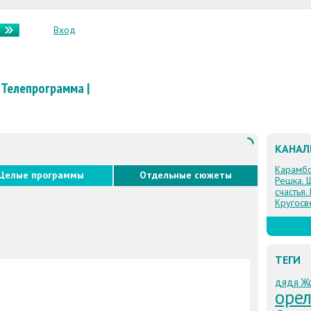
Вход
Телепрограмма
|
КАНА
Карамб
Целые программы
Отдельные сюжеты
Решка. 
счастья.
Кругосв
ТЕГИ
дядя Ж
орел