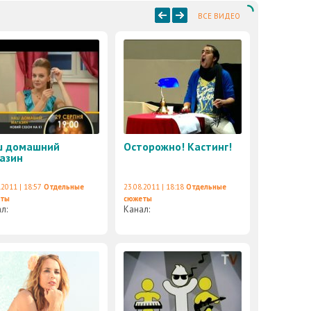
ВСЕ ВИДЕО
ш домашний
Осторожно! Кастинг!
азин
.2011 | 18:57
Отдельные
23.08.2011 | 18:18
Отдельные
еты
сюжеты
ал:
Канал: