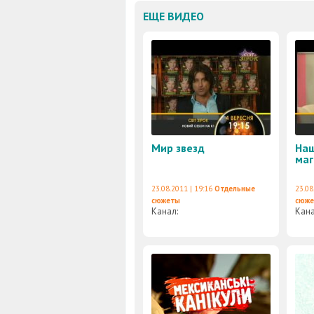
ЕЩЕ ВИДЕО
Мир звезд
На
маг
23.08.2011 | 19:16
Отдельные
23.08
сюжеты
сюж
Канал:
Кан