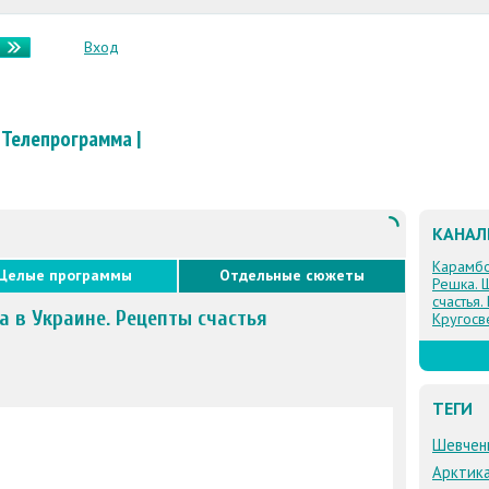
Вход
Телепрограмма
|
КАНА
Карамб
Целые программы
Отдельные сюжеты
Решка. 
счастья.
 в Украине. Рецепты счастья
Кругосв
ТЕГИ
Шевчен
Арктик