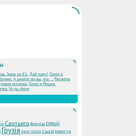
ЛЫ
оль
,
Зима на К1
,
Дай лапу!
,
Орел и
Шопинг
,
А знаете ли вы, что...
,
Рецепты
 Новая история
,
Орел и Решка.
етка
,
Ух ты show
Сантьяго
спеції
ко
фокусы
Грузія
Liuzzi
а
toro rosso
новости