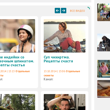
ВСЕ ВИДЕО
е индейки со
Суп чихиртма.
вочным шпинатом.
Рецепты счастя
епты счастья
.2014 | 15:13
Отдельные
13.10.2014 | 15:06
Отдельные
еты
сюжеты
ал:
Канал: