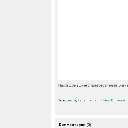
Паста домашнего приготовления. Бизн
Теги:
паста
,
Рецепти щастя, Ніка Досаєва
Комментарии
(0)