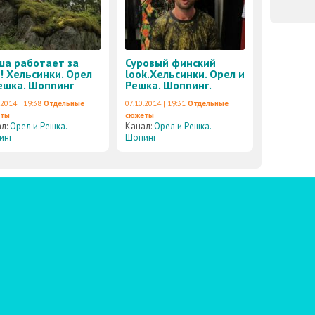
а работает за
Суровый финский
! Хельсинки. Орел
look.Хельсинки. Орел и
ешка. Шоппинг
Решка. Шоппинг.
.2014 | 19:38
Отдельные
07.10.2014 | 19:31
Отдельные
еты
сюжеты
ал:
Орел и Решка.
Канал:
Орел и Решка.
инг
Шопинг