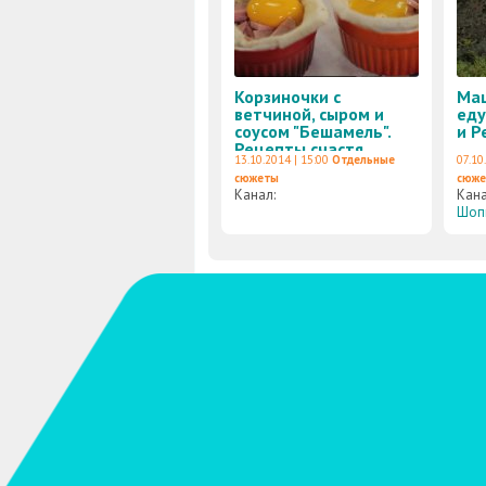
Корзиночки с
Маш
ветчиной, сыром и
еду
соусом "Бешамель".
и Р
Рецепты счастя.
13.10.2014 | 15:00
Отдельные
07.10
сюжеты
сюж
Канал:
Кан
Шоп