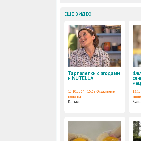
ЕЩЕ ВИДЕО
Тарталетки с ягодами
Фил
и NUTELLA
сли
Рец
13.10.2014 | 15:19
Отдельные
13.10
сюжеты
сюж
Канал:
Кан