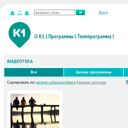
Вход
О К1
|
Программы
|
Телепрограмма
|
ВИДЕОТЕКА
Все
Целые программы
Сортировать по:
время события/эфира
|
время загрузки