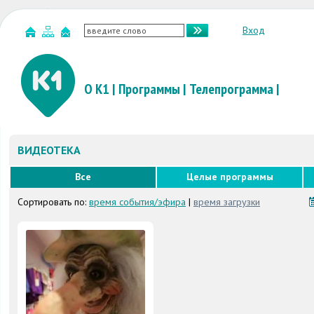
Вход
О К1
|
Программы
|
Телепрограмма
|
ВИДЕОТЕКА
Все
Целые программы
Сортировать по:
время события/эфира
|
время загрузки