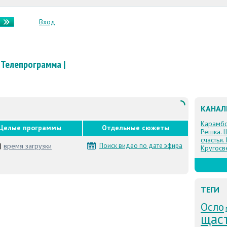
Вход
Телепрограмма
|
КАНА
Карамб
Целые программы
Отдельные сюжеты
Решка. 
счастья.
|
время загрузки
Поиск видео по дате эфира
Кругосв
ТЕГИ
Осло
щаст