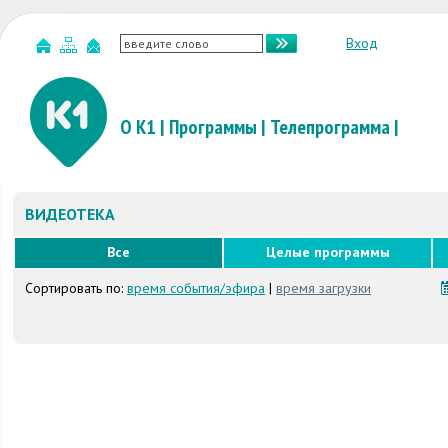
Вход
О К1
|
Программы
|
Телепрограмма
|
ВИДЕОТЕКА
Все
Целые программы
Сортировать по:
время события/эфира
|
время загрузки