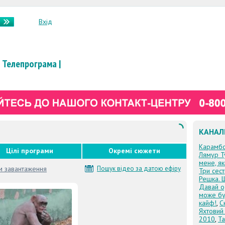
Вхід
Телепрограма
|
КАНАЛ
Карамб
Цілі програми
Окремі сюжети
Лямур Т
мене, я
м завантаження
Пошук відео за датою ефіру
Три сес
Решка. 
Давай о
може бу
кайф!
,
С
Яхтовий
2010
,
Та