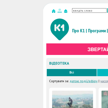
Про К1
|
Програми
|
ВІДЕОТЕКА
Всі
Сортувати за:
датою події/ефіру
|
часо