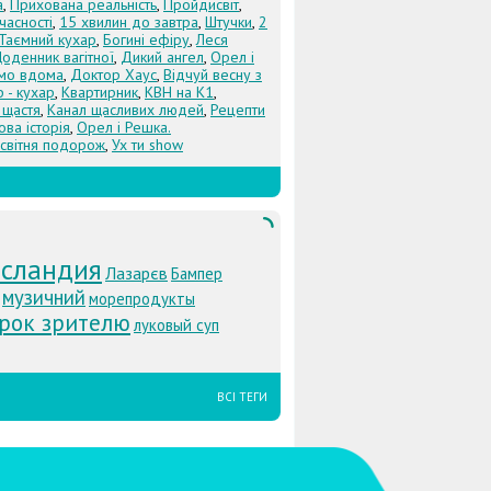
а
,
Прихована реальність
,
Пройдисвіт
,
учасності
,
15 хвилин до завтра
,
Штучки
,
2
Таємний кухар
,
Богині ефіру
,
Леся
оденник вагітної
,
Дикий ангел
,
Орел і
Їмо вдома
,
Доктор Хаус
,
Відчуй весну з
 - кухар
,
Квартирник
,
КВН на К1
,
 щастя
,
Канал щасливих людей
,
Рецепти
ова історія
,
Орел і Решка.
світня подорож
,
Ух ти show
сландия
Лазарєв
Бампер
музичний
морепродукты
рок зрителю
луковый суп
ВСІ ТЕГИ