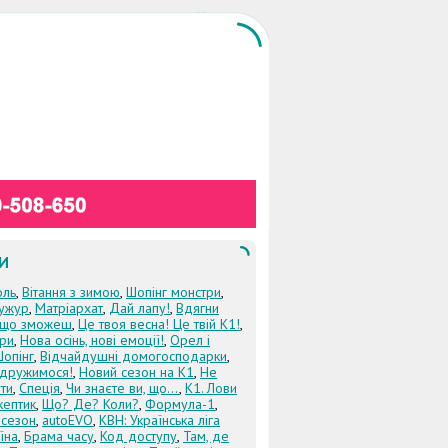
И
оль
,
Вітання з зимою
,
Шопінг монстри
,
ужур
,
Матріархат
,
Дай лапу!
,
Вдягни
кщо зможеш
,
Це твоя весна! Це твій К1!
,
три
,
Нова осінь, нові емоції!
,
Орел і
Шопінг
,
Відчайдушні домогосподарки
,
дружимося!
,
Новий сезон на К1
,
Не
ти
,
Спеція
,
Чи знаєте ви, що...
,
К1. Лови
кептик
,
Що? Де? Коли?
,
Формула-1
,
 сезон
,
autoEVO
,
КВН: Українська ліга
їна
,
Брама часу
,
Код доступу
,
Там, де