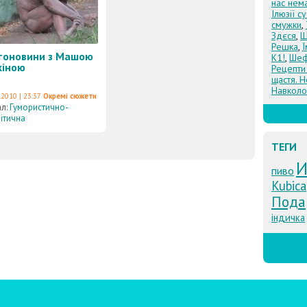
нас нем
Ілюзії с
смужки
,
Здєся
,
Щ
Решка
,
тоновини з Машою
К1!
,
Шеф
кіною
Рецепти
щастя. Н
Навколо
.2010 | 23:37
Окремі сюжети
ал:
Гумористично-
ітична
ТЕГИ
И
пиво
Kubica
Пода
індичка