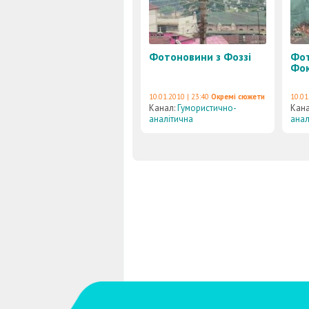
Фотоновини з Фоззі
Фо
Фо
10.01.2010 | 23:40
Окремі сюжети
10.01
Канал:
Гумористично-
Кан
аналітична
анал