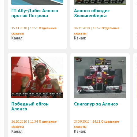
ГП Абу-Даби: Алонсо
Алонсо обходит
против Петрова
Хюлькенберга
15.11.2010 | 13:51
Отдельные
08.11.2010 | 18:57
Отдельные
сюжеты
сюжеты
Канал:
Канал:
Победный обгон
Сингапур за Алонсо
Алонсо
26.10.2010 | 11:34
Отдельные
27.09.2010 | 14:21
Отдельные
сюжеты
сюжеты
Канал:
Канал: