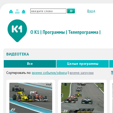
Вход
О К1
|
Программы
|
Телепрограмма
|
ВИДЕОТЕКА
Все
Целые программы
Сортировать по:
время события/эфира
|
время загрузки