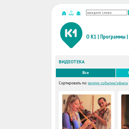
О К1
|
Программы
|
ВИДЕОТЕКА
Все
Сортировать по:
время события/эфира