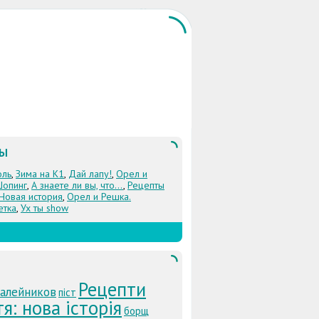
ЛЫ
оль
,
Зима на К1
,
Дай лапу!
,
Орел и
Шопинг
,
А знаете ли вы, что...
,
Рецепты
 Новая история
,
Орел и Решка.
етка
,
Ух ты show
Рецепти
Калейников
піст
я: нова історія
борщ