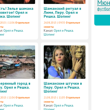
Мюн
ть! Зелье шамана
Шаманский ритуал в
футбо
довитое! Орел и
Лиме, Перу. Орел и
ка. Шопинг
Решка. Шопинг
.2015 | 11:06
Отдельные
26.08.2015 | 09:35
Отдельные
еты
сюжеты
ал:
Орел и Решка.
Канал:
Орел и Решка.
инг
Шопинг
ерянный город в
Шаманские штучки в
у. Орел и Решка.
Перу. Орел и Решка.
пинг
Шопинг
.2015 | 11:06
Отдельные
21.08.2015 | 11:05
Отдельные
еты
сюжеты
ал:
Орел и Решка.
Канал:
Орел и Решка.
инг
Шопинг