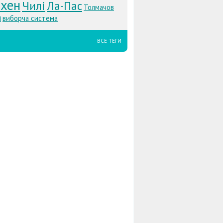
хен
Чилі
Ла-Пас
Толмачов
л
виборча система
ВСЕ ТЕГИ