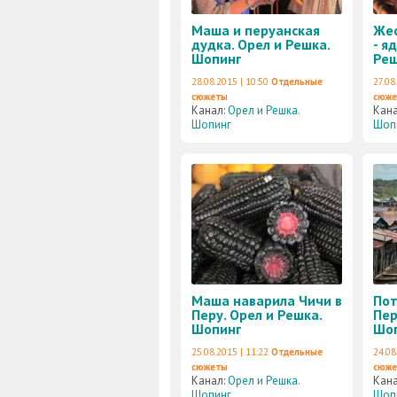
Маша и перуанская
Жес
дудка. Орел и Решка.
- я
Шопинг
Реш
28.08.2015 | 10:50
Отдельные
27.08
сюжеты
сюж
Канал:
Орел и Решка.
Кан
Шопинг
Шоп
Маша наварила Чичи в
Пот
Перу. Орел и Решка.
Пер
Шопинг
Шо
25.08.2015 | 11:22
Отдельные
24.08
сюжеты
сюж
Канал:
Орел и Решка.
Кан
Шопинг
Шоп