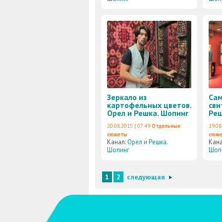
Зеркало из
Сам
картофельных цветов.
сви
Орел и Решка. Шопинг
Реш
20.08.2015 | 07:49
Отдельные
19.08
сюжеты
сюж
Канал:
Орел и Решка.
Кан
Шопинг
Шоп
1
2
следующая