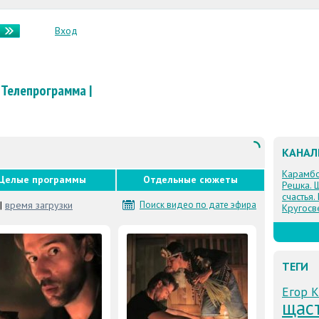
Вход
Телепрограмма
|
КАНА
Карамб
Целые программы
Отдельные сюжеты
Решка. 
счастья.
|
время загрузки
Поиск видео по дате эфира
Кругосв
ТЕГИ
Егор 
щаст