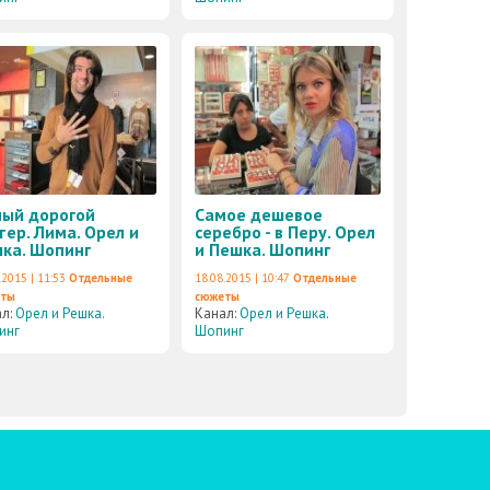
ый дорогой
Самое дешевое
тер. Лима. Орел и
серебро - в Перу. Орел
ка. Шопинг
и Пешка. Шопинг
.2015 | 11:53
Отдельные
18.08.2015 | 10:47
Отдельные
еты
сюжеты
ал:
Орел и Решка.
Канал:
Орел и Решка.
инг
Шопинг