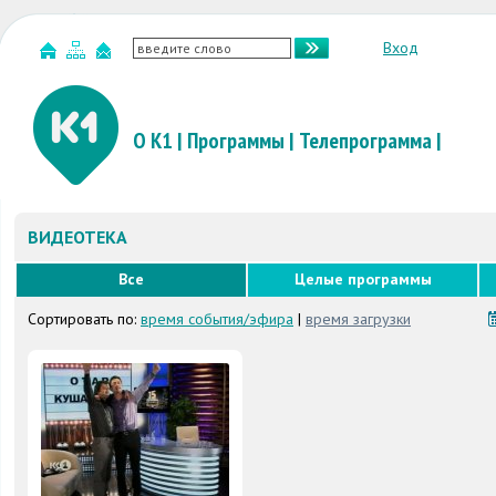
Вход
О К1
|
Программы
|
Телепрограмма
|
ВИДЕОТЕКА
Все
Целые программы
Сортировать по:
время события/эфира
|
время загрузки