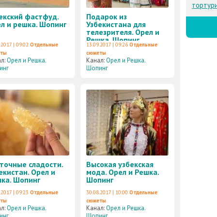
тортур
екский фастфуд.
Подарок из
л и решка. Шопинг
Узбекистана для
телезрителя. Орел и
Решка. Шопинг
.2017 | 09:02
Отдельные
13.09.2017 | 09:26
Отдельные
еты
сюжеты
ал:
Орел и Решка.
Канал:
Орел и Решка.
инг
Шопинг
точные сладости.
Высокая узбекская
екистан. Орел и
мода. Орел и Решка.
ка. Шопинг
Шопинг
.2017 | 09:23
Отдельные
30.08.2017 | 10:00
Отдельные
еты
сюжеты
ал:
Орел и Решка.
Канал:
Орел и Решка.
инг
Шопинг