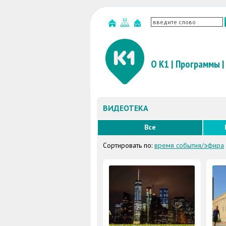
О К1
|
Программы
|
ВИДЕОТЕКА
Все
Сортировать по:
время события/эфира