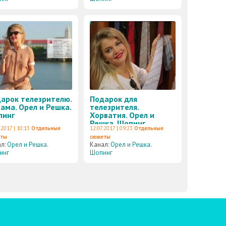
арок телезрителю.
Подарок для
ама. Орел и Решка.
телезрителя.
пинг
Хорватия. Орел и
Решка. Шопинг
.2017 | 10:13
Отдельные
12.07.2017 | 09:23
Отдельные
еты
сюжеты
ал:
Орел и Решка.
Канал:
Орел и Решка.
инг
Шопинг