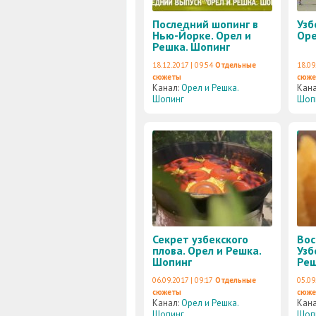
Последний шопинг в
Узб
Нью-Йорке. Орел и
Оре
Решка. Шопинг
18.12.2017 | 09:54
Отдельные
18.09
сюжеты
сюж
Канал:
Орел и Решка.
Кан
Шопинг
Шоп
Секрет узбекского
Вос
плова. Орел и Решка.
Узб
Шопинг
Реш
06.09.2017 | 09:17
Отдельные
05.09
сюжеты
сюж
Канал:
Орел и Решка.
Кан
Шопинг
Шоп