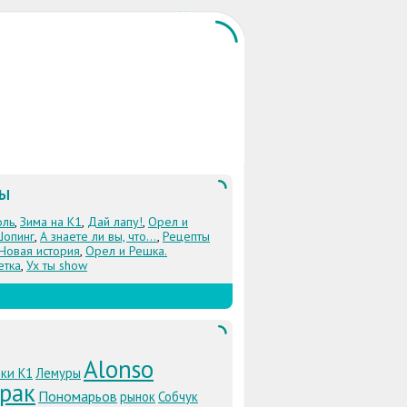
ЛЫ
оль
,
Зима на К1
,
Дай лапу!
,
Орел и
Шопинг
,
А знаете ли вы, что...
,
Рецепты
 Новая история
,
Орел и Решка.
етка
,
Ух ты show
Alonso
ки К1
Лемуры
рак
Пономарьов
рынок
Собчук