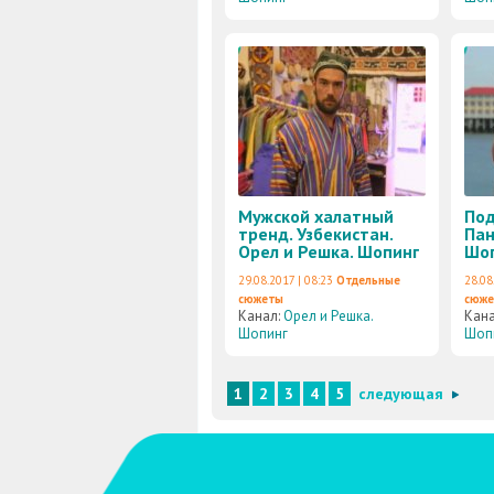
Мужской халатный
Под
тренд. Узбекистан.
Пан
Орел и Решка. Шопинг
Шо
29.08.2017 | 08:23
Отдельные
28.08
сюжеты
сюж
Канал:
Орел и Решка.
Кан
Шопинг
Шоп
1
2
3
4
5
следующая