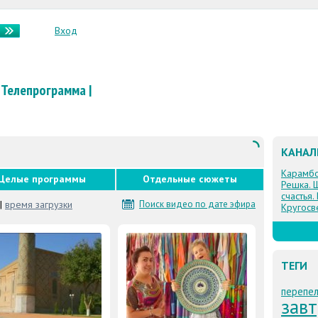
Вход
Телепрограмма
|
КАНА
Карамб
Целые программы
Отдельные сюжеты
Решка. 
счастья.
|
время загрузки
Поиск видео по дате эфира
Кругосв
ТЕГИ
перепел
завт