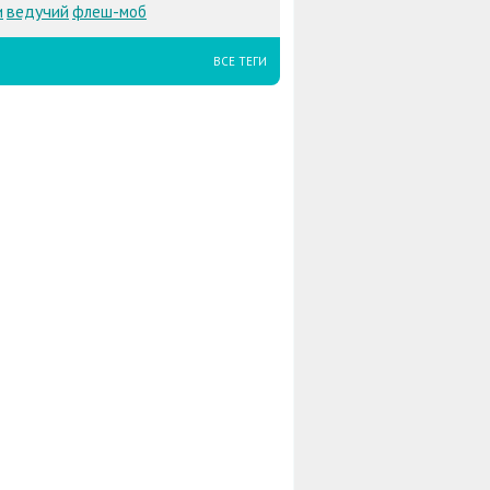
ведучий
и
флеш-моб
ВСЕ ТЕГИ